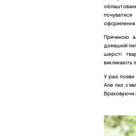
облаштован
почуватися
оформлення і
Причиною а
домашній пил
шерсті тва
викликають п
У разі появи
Але пил з’я
Враховуючи ц