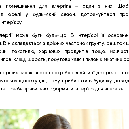
е помешкання для алергіка – один з них. Що
 в оселі у будь-який сезон, дотримуйтеся про
нтер’єру.
лергії може бути будь-що. В інтер’єрі її основн
. Він складається з дрібних часточок ґрунту, решток 
рин, текстилю, харчових продуктів тощо. Найчаст
илові кліщі, шерсть, побутова хімія і пилок кімнатних р
 перших ознак алергії потрібно знайти її джерело і по
вляється щосекунди, тому прибирати в будинку довед
е, треба правильно оформити інтер’єр для алергіка.