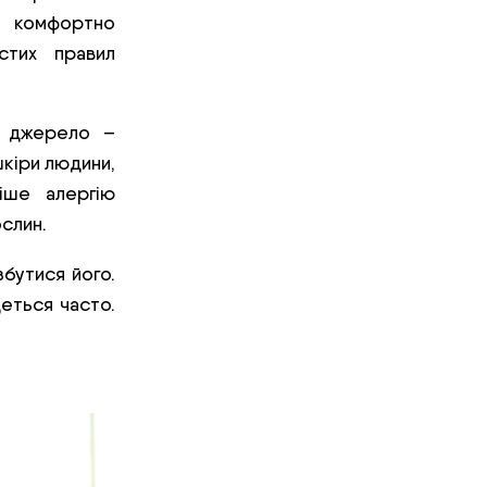
б комфортно
стих правил
е джерело –
шкіри людини,
іше алергію
ослин.
збутися його.
еться часто.