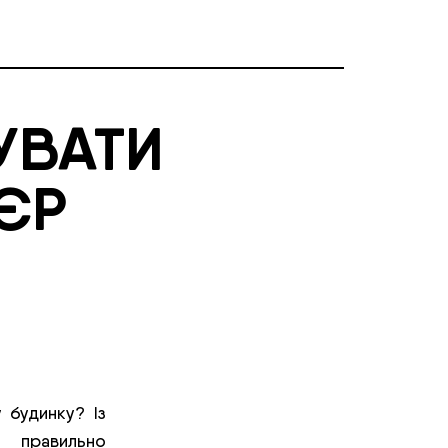
УВАТИ
’ЄР
 будинку? Із
 правильно