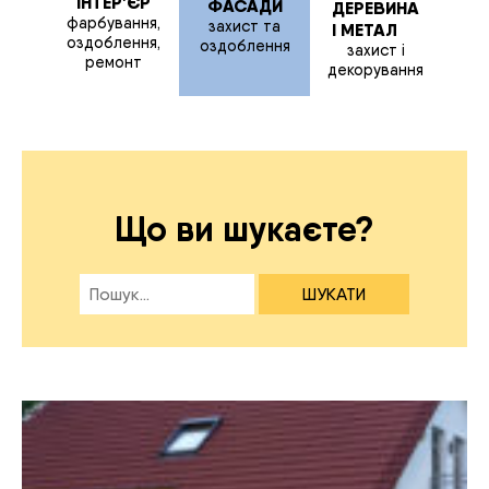
ІНТЕР'ЄР
ФАСАДИ
ДЕРЕВИНА
фарбування,
захист та
І МЕТАЛ
оздоблення,
оздоблення
захист і
ремонт
декорування
Що ви шукаєте?
ШУКАТИ