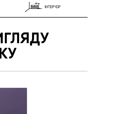
ІНТЕР'ЄР
ИГЛЯДУ
КУ